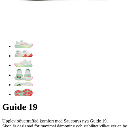
Guide 19
Upplev oöverträffad komfort med Sauconys nya Guide 19.
Skon är designad för maximal dämpning och stabilitet vilket ger en 