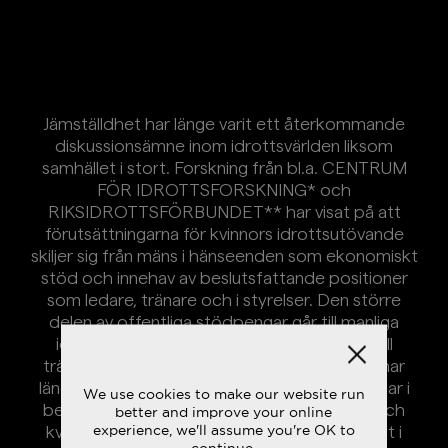
Jämställdhet har länge varit ett återkommande
diskussionsämne inom idrottsvärlden liksom
samhället i stort. Forskning från bl.a. CENTRUM
FÖR IDROTTSFORSKNING* och
RIKSIDROTTSFÖRBUNDET** har visat på att
förutsättningarna för kvinnors idrottsutövande
skiljer sig från mäns i hänseenden som ekonomiskt
stöd och innehav av beslutsfattande positioner
som ledare, tränare och i styrelser. Den större
delen av offentliga stödpengar går till manliga
idrottare, en stor majoritet män söker sig till
tränare- och idrottsledarutbildningar och vi har
länge sett en trend där kvinnliga idrottare slutar i
We use cookies to make our website run
betydligt lägre ålder än män. Även om män och
better and improve your online
experience, we'll assume you're OK to
kvinnor i samhället i stort engagerar sig ideellt i
continue.