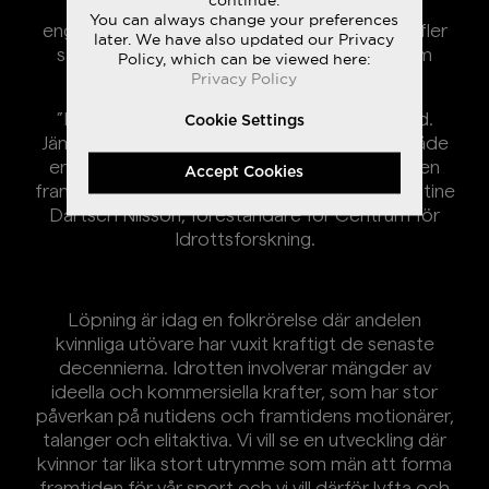
samma utsträckning, så är 3 av 4 ideellt
You can always change your preferences
engagerade inom idrotten män. Det behövs fler
later. We have also updated our Privacy
starka kvinnliga förebilder som tar plats inom
Policy, which can be viewed here:
idrotten och som kan inspirera andra.
Privacy Policy
”I stort handlar det om idrottens överlevnad.
Cookie Settings
Jämställdhet inom idrotten på alla nivåer är både
en demokratifråga och en förutsättning för en
Accept Cookies
framgångsrik idrottsrörelse”, säger Ph.D. Christine
Dartsch Nilsson, föreståndare för Centrum för
Idrottsforskning.
Löpning är idag en folkrörelse där andelen
kvinnliga utövare har vuxit kraftigt de senaste
decennierna. Idrotten involverar mängder av
ideella och kommersiella krafter, som har stor
påverkan på nutidens och framtidens motionärer,
talanger och elitaktiva. Vi vill se en utveckling där
kvinnor tar lika stort utrymme som män att forma
framtiden för vår sport och vi vill därför lyfta och