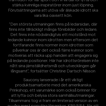
stärka kvinnliga inspiratörer inom just löpning.
Förutsättningarna att utöva vår älskade idrott ska
vara lika oavsett kön.
”Den största utmaningen finns på ledarsidan, där
finns inte tillräckligt många förebilder och ledare.
Det finns inte nödvändigtvis ett motstånd mot
ledande kvinnor inom idrotten men eftersom det
fortfarande finns normer inom idrotten som
påverkar oss är det också färre kvinnor som
motiveras att räcka upp handen att engagera sig
på ledande positioner. Här har idrottsrörelsen inte
nått sina jämställdhetsmål och utvecklingen går
långsamt”, fortsätter Christine Dartsch Nilsson
Saucony lanserade i år ett viktigt
produktsamarbete med det amerikanska
Prinkshop, ett varumärke som också brinner för
att lyfta och belysa stora samhällsutmaningar.
Tillsammans tog vi fram en limiterad version av en
av våra mest populära löparskor, KINVARA, för att