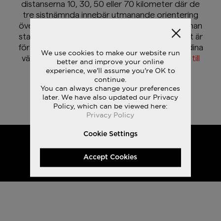
distanserna 10, 30, 50 eller 70 kilometer där de
tre sistnämnda innebär utmanande orientering
över två dagar med övernattning på fjället. Innan
starten går delas kartor och banor ut och det är
först då du som deltagare kan börja planera dina
We use cookies to make our website run
vägval! Visst låter det spännande?
Anmäl dig till
better and improve your online
2022s mest spännande terränglopp
experience, we'll assume you're OK to
continue.
You can always change your preferences
later. We have also updated our Privacy
Policy, which can be viewed here:
Privacy Policy
Cookie Settings
Accept Cookies